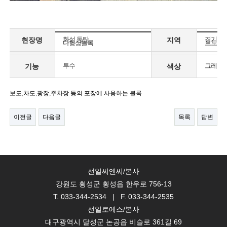
화성 동탄
경기
현장명
지역
다형상블록
보도,차
제품명
용도별
투수
그레이,
기능
색상
보도,차도,광장,주차장 등의 포장에 사용하는 블록
이전글
다음글
목록
답변
선일씨앤씨/본사
강원도 횡성군 횡성읍 한우로 756-13
T. 033-344-2534 | F. 033-344-2535
선일로에스/본사
대구광역시 달성군 논공읍 비슬로 361길 69