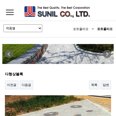
포트폴리오
>
포트폴리오
다형상블록
이전글
다음글
목록
답변