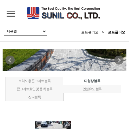
포트폴리오
>
포트폴리오
보차도용 콘크리트 블록
다형상 블록
콘크리트호안 및 옹벽 블록
안전유도 블록
잔디블록