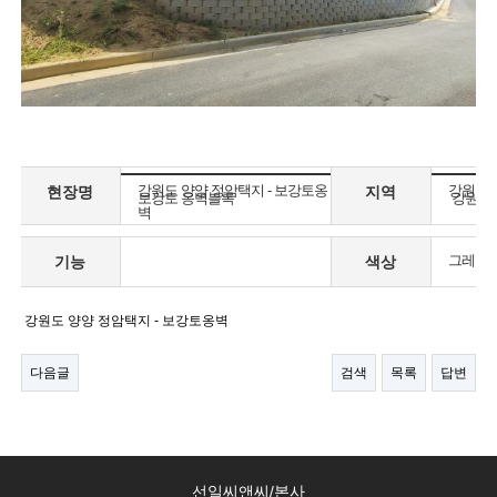
강원도 양양 정암택지 - 보강토옹
강원
현장명
지역
보강토 옹벽블록
강원도 
제품명
용도별
벽
그레이,
기능
색상
강원도 양양 정암택지 - 보강토옹벽
다음글
검색
목록
답변
선일씨앤씨/본사