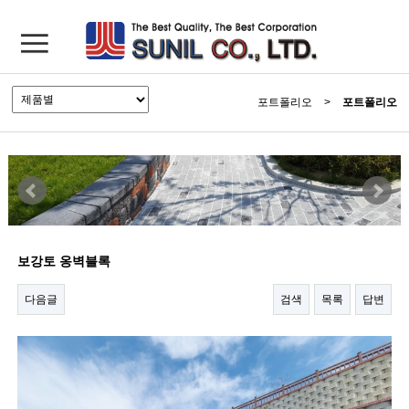
포트폴리오
>
포트폴리오
보강토 옹벽블록
다음글
검색
목록
답변